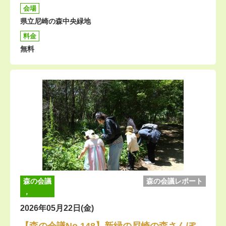
会場
県立尼崎の森中央緑地
料金
無料
森の会議
森の会議レポート
，
2026年05月22日(金)
【森の会議No.148】新緑の尼崎の森さんぽ