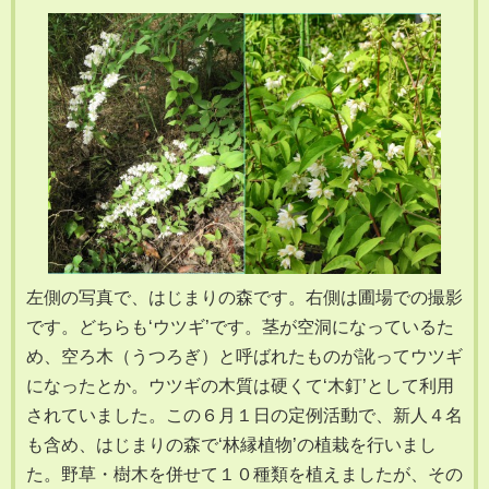
左側の写真で、はじまりの森です。右側は圃場での撮影
です。どちらも‘ウツギ’です。茎が空洞になっているた
め、空ろ木（うつろぎ）と呼ばれたものが訛ってウツギ
になったとか。ウツギの木質は硬くて‘木釘’として利用
されていました。この６月１日の定例活動で、新人４名
も含め、はじまりの森で‘林縁植物’の植栽を行いまし
た。野草・樹木を併せて１０種類を植えましたが、その